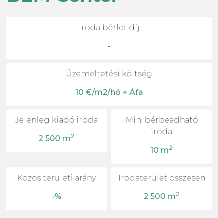
Iroda bérlet díj
-
Üzemeltetési költség
10 €/m2/hó + Áfa
Jelenleg kiadó iroda
Min. bérbeadható
iroda
2
2 500 m
2
10 m
Közös területi arány
Irodaterület összesen
2
-%
2 500 m