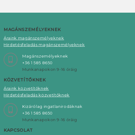
MAGÁNSZEMÉLYEKNEK
Áraink magánszemélyeknek
Hirdetésfeladás magánszemélyeknek
Magánszemélyeknek
+36 1 585 8650
Munkanapokon 9-16 óráig
KÖZVETÍTŐKNEK
Áraink közvetítőknek
Hirdetésfeladás közvetítőknek
Kizárólag ingatlanirodáknak
+36 1 585 8650
Munkanapokon 9-16 óráig
KAPCSOLAT