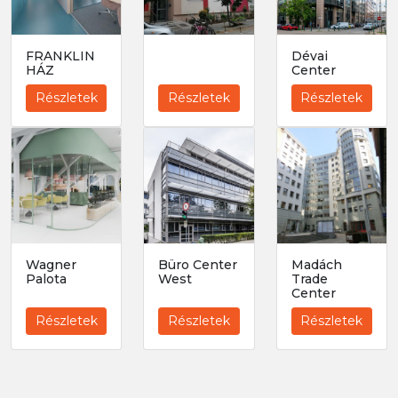
FRANKLIN
Dévai
HÁZ
Center
Részletek
Részletek
Részletek
Wagner
Büro Center
Madách
Palota
West
Trade
Center
Részletek
Részletek
Részletek