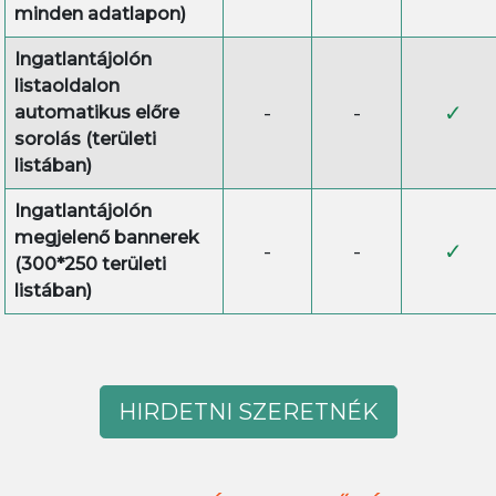
minden adatlapon)
Ingatlantájolón
listaoldalon
-
-
✓
automatikus előre
sorolás (területi
listában)
Ingatlantájolón
megjelenő bannerek
-
-
✓
(300*250 területi
listában)
HIRDETNI SZERETNÉK