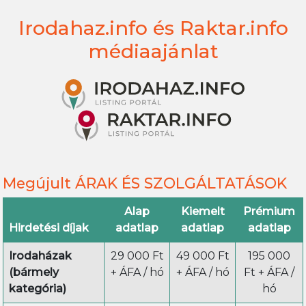
Irodahaz.info és Raktar.info
médiaajánlat
Megújult ÁRAK ÉS SZOLGÁLTATÁSOK
Alap
Kiemelt
Prémium
Hirdetési díjak
adatlap
adatlap
adatlap
Irodaházak
29 000 Ft
49 000 Ft
195 000
(bármely
+ ÁFA / hó
+ ÁFA / hó
Ft + ÁFA /
kategória)
hó