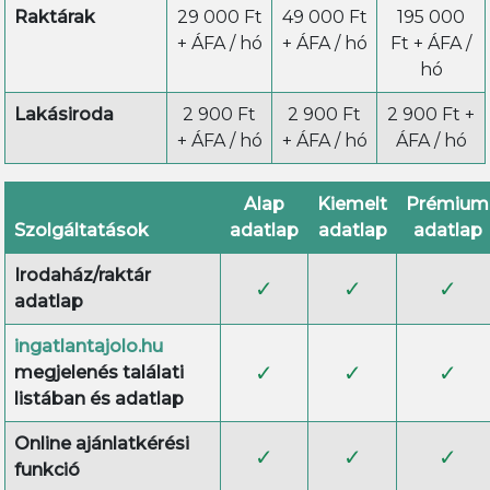
Raktárak
29 000 Ft
49 000 Ft
195 000
+ ÁFA / hó
+ ÁFA / hó
Ft + ÁFA /
hó
Lakásiroda
2 900 Ft
2 900 Ft
2 900 Ft +
+ ÁFA / hó
+ ÁFA / hó
ÁFA / hó
Alap
Kiemelt
Prémium
Szolgáltatások
adatlap
adatlap
adatlap
Irodaház/raktár
✓
✓
✓
adatlap
ingatlantajolo.hu
✓
✓
✓
megjelenés találati
listában és adatlap
Online ajánlatkérési
✓
✓
✓
funkció