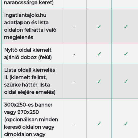
narancssárga keret)
Ingatlantajolo.hu
adatlapon és lista
-
✓
✓
oldalon felirattal való
megjelenés
Nyitó oldal kiemelt
-
✓
✓
ajánló doboz (felül)
Lista oldali kiemelés
II. (kiemelt felirat,
-
✓
✓
szürke háttér, lista
oldal elejére emelés)
300x250-es banner
vagy 970x250
(opcionálisan minden
-
✓
✓
kereső oldalon vagy
címoldalon vagy