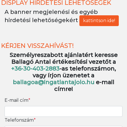
DISPLAY HIRDETÉSI LEHETŐSÉGEK
A banner megjelenési és egyéb
hirdetési lehetőségekért
kattintson ide!
KÉRJEN VISSZAHÍVÁST!
Személyreszabott ajánlatért keresse
Ballagó Antal értékesítési vezetőt a
+36-30-403-2883
-as telefonszámon,
vagy írjon üzenetet a
ballagoa@ingatlantajolo.hu
e-mail
címre!
E-mail cím
*
Telefonszám
*