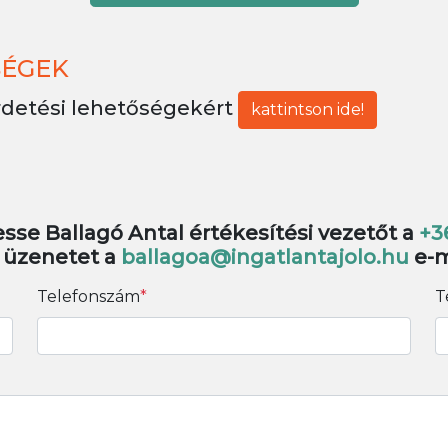
SÉGEK
rdetési lehetőségekért
kattintson ide!
sse Ballagó Antal értékesítési vezetőt a
+3
n üzenetet a
ballagoa@ingatlantajolo.hu
e-m
Telefonszám
*
T