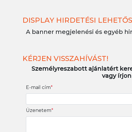
DISPLAY HIRDETÉSI LEHETŐ
A banner megjelenési és egyéb hi
KÉRJEN VISSZAHÍVÁST!
Személyreszabott ajánlatért kere
vagy írjo
E-mail cím
*
Üzenetem
*