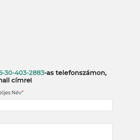
6-30-403-2883
-as telefonszámon,
ail címre!
eljes Név
*