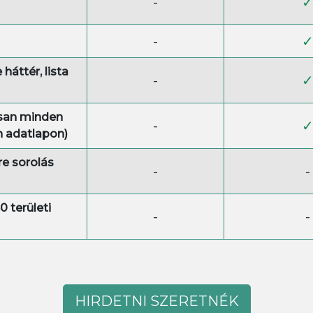
-
-
 háttér, lista
-
isan minden
-
n adatlapon)
re sorolás
-
-
 területi
-
-
HIRDETNI SZERETNÉK