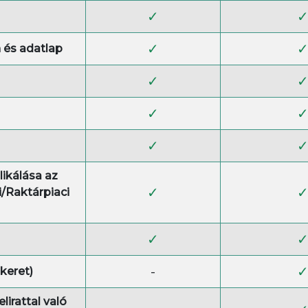
✓
✓
n és adatlap
✓
✓
✓
ikálása az
✓
i/Raktárpiaci
✓
-
 keret)
lirattal való