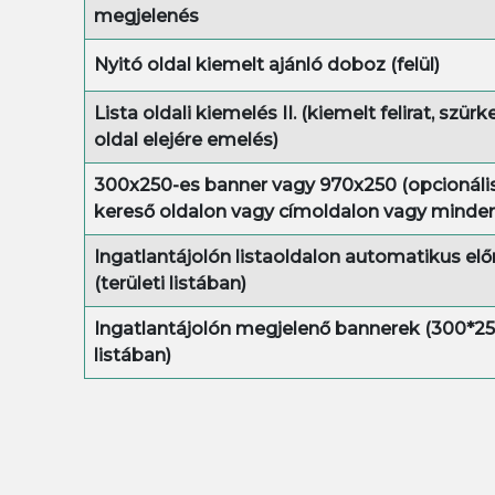
megjelenés
Nyitó oldal kiemelt ajánló doboz (felül)
Lista oldali kiemelés II. (kiemelt felirat, szürke
oldal elejére emelés)
300x250-es banner vagy 970x250 (opcionál
kereső oldalon vagy címoldalon vagy minde
Ingatlantájolón listaoldalon automatikus elő
(területi listában)
Ingatlantájolón megjelenő bannerek (300*250
listában)