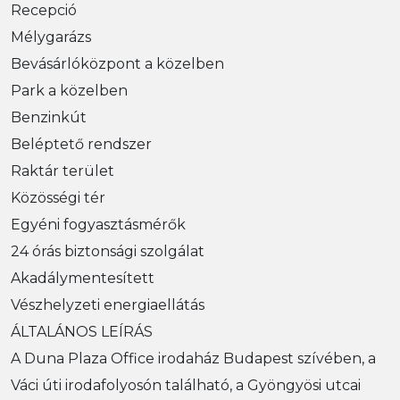
Recepció
Mélygarázs
Bevásárlóközpont a közelben
Park a közelben
Benzinkút
Beléptető rendszer
Raktár terület
Közösségi tér
Egyéni fogyasztásmérők
24 órás biztonsági szolgálat
Akadálymentesített
Vészhelyzeti energiaellátás
ÁLTALÁNOS LEÍRÁS
A Duna Plaza Office irodaház Budapest szívében, a
Váci úti irodafolyosón található, a Gyöngyösi utcai