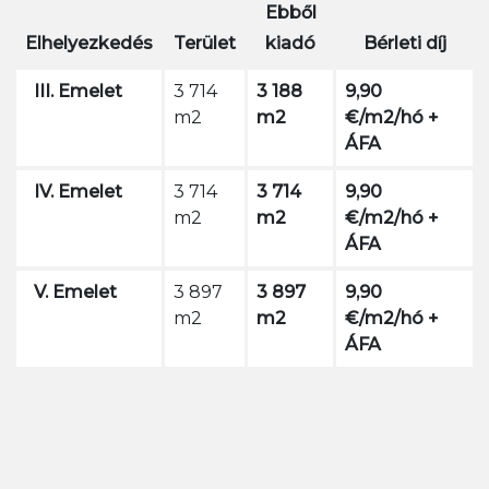
Ebből
Elhelyezkedés
Terület
kiadó
Bérleti díj
III. Emelet
3 714
3 188
9,90
m2
m2
€/m2/hó +
ÁFA
IV. Emelet
3 714
3 714
9,90
m2
m2
€/m2/hó +
ÁFA
V. Emelet
3 897
3 897
9,90
m2
m2
€/m2/hó +
ÁFA