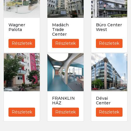
Wagner
Madách
Büro Center
Palota
Trade
West
Center
Részletek
Részletek
Részletek
FRANKLIN
Dévai
HÁZ
Center
Részletek
Részletek
Részletek