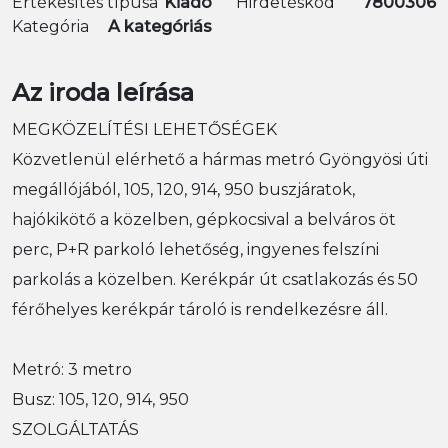
Értékesítés típusa
Kiadó
Hirdetéskód
7800306
Kategória
A kategóriás
Az iroda leírása
MEGKÖZELÍTÉSI LEHETŐSÉGEK
Közvetlenül elérhető a hármas metró Gyöngyösi úti
megállójából, 105, 120, 914, 950 buszjáratok,
hajókikötő a közelben, gépkocsival a belváros öt
perc, P+R parkoló lehetőség, ingyenes felszíni
parkolás a közelben. Kerékpár út csatlakozás és 50
férőhelyes kerékpár tároló is rendelkezésre áll.
Metró: 3 metro
Busz: 105, 120, 914, 950
SZOLGÁLTATÁS