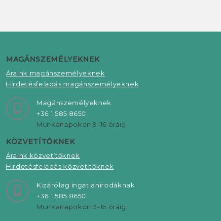
MAGÁNSZEMÉLYEKNEK
Áraink magánszemélyeknek
Hirdetésfeladás magánszemélyeknek
Magánszemélyeknek
+36 1 585 8650
Munkanapokon 9-16 óráig
KÖZVETÍTŐKNEK
Áraink közvetítőknek
Hirdetésfeladás közvetítőknek
Kizárólag ingatlanirodáknak
+36 1 585 8650
Munkanapokon 9-16 óráig