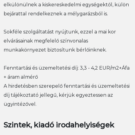
elkülönülnek a kiskereskedelmi egységektől, külön
bejárattal rendelkeznek a mélygarázsból is.
Sokféle szolgáltatást nyújtunk, ezzel a mai kor
elvárásainak megfelelő színvonalas
munkakörnyezet biztosítunk bérlőinknek.
Fenntartási és üzemeltetési díj: 3,3 - 4,2 EUR/m2+Áfa
+ áram almérő
A hirdetésben szerepelő fenntartási és üzemeltetési
díj tájékoztató jellegű, kérjük egyeztessen az
ügyintézővel.
Szintek, kiadó irodahelyiségek