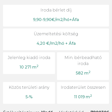
Iroda bérlet díj
9,90-9,90€/m2/hó+Áfa
Üzemeltetési költség
4,20 €/m2/hó + Áfa
Jelenleg kiadó iroda
Min. bérbeadható
iroda
2
10 271 m
2
582 m
Közös területi arány
Irodaterület összesen
2
5-%
11 019 m