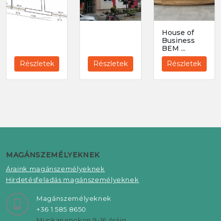
House of
Business
BEM ...
Részletek
Részletek
Részletek
MAGÁNSZEMÉLYEKNEK
Áraink magánszemélyeknek
Hirdetésfeladás magánszemélyeknek
Magánszemélyeknek
+36 1 585 8650
Munkanapokon 9-16 óráig