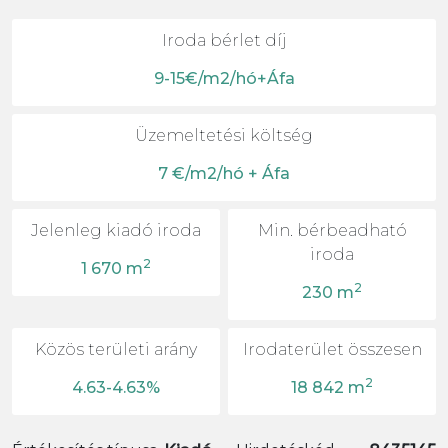
Iroda bérlet díj
9-15€/m2/hó+Áfa
Üzemeltetési költség
7 €/m2/hó + Áfa
Jelenleg kiadó iroda
Min. bérbeadható
iroda
2
1 670 m
2
230 m
Közös területi arány
Irodaterület összesen
2
4.63-4.63%
18 842 m