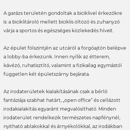
A garázs területén gondoltak a biciklivel érkezőkre
is: a biciklitároló mellett biciklis öltöző és zuhanyzó
várja a sportos és egészséges közlekedés híveit.
Az épület fölszintjén az utcáról a forgóajtón belépve
a lobby-ba érkezünk. Innen nyílik az étterem,
kávézó, ruhatisztító, valamint a fizikailag egymástól
független két épületszárny bejárata.
Az irodaterületek kialakításának csak a bérlő
fantáziája szabhat határt, „open office” és cellázott
irodakialakítás egyaránt megvalósítható. Minden
irodaterület rendelkezik természetes napfénynél,
nyitható ablakokkal és árnyékolókkal, az irodákban