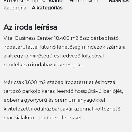
Értékesítés típusa
Kiadó
Hirdetéskód
8435145
Kategória
A kategóriás
Az iroda leírása
Vital Business Center 18.400 m2 össz bérbadható
irodaterülettel kitünő lehetőség mindazok számára,
akik egy jó minőségű és kedvező lokácóval
rendelkező irodaházat keresnek.
Már csak 1.600 m2 szabad irodaterület és hozzá
tartozó parkoló keresi leendő hosszútávú bérlőjét,
ebben a gyönyörű és prémium anyagokkal
kivitelezett irodaházban, akár azonnal költözhető
már kialakított irodaterületekkel.