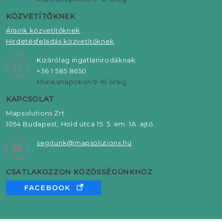
KÖZVETÍTŐKNEK
Áraink közvetítőknek
Hirdetésfeladás közvetítőknek
Kizárólag ingatlanirodáknak
+36 1 585 8650
Munkanapokon 9-16 óráig
KAPCSOLAT
Mapsolutions Zrt.
1054 Budapest, Hold utca 15. 5. em. 1A. ajtó.
segitunk@mapsolutions.hu
CSATLAKOZZON KÖZÖSSÉGÜNKHÖZ