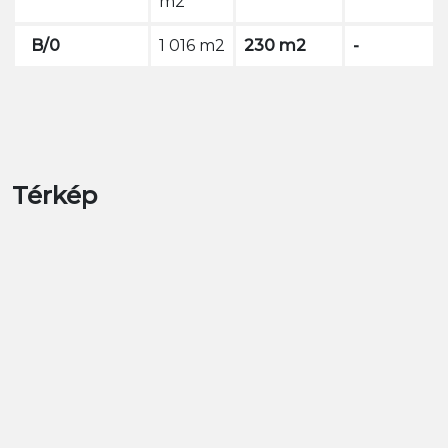
m2
B/0
1 016 m2
230 m2
-
Térkép