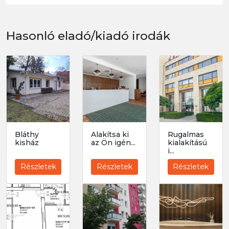
Hasonló eladó/kiadó irodák
Bláthy
Alakítsa ki
Rugalmas
kisház
az Ön igén...
kialakítású
i...
Részletek
Részletek
Részletek