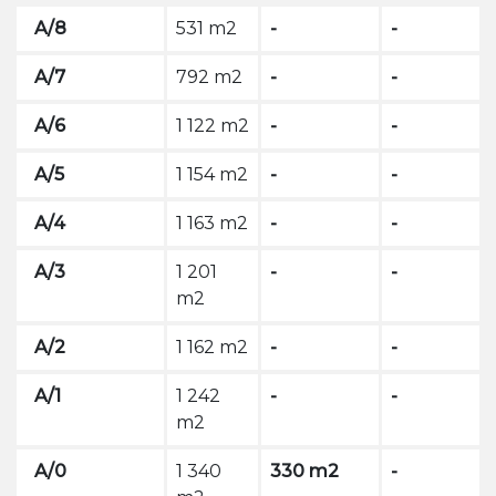
A/8
531 m2
-
-
A/7
792 m2
-
-
A/6
1 122 m2
-
-
A/5
1 154 m2
-
-
A/4
1 163 m2
-
-
A/3
1 201
-
-
m2
A/2
1 162 m2
-
-
A/1
1 242
-
-
m2
A/0
1 340
330 m2
-