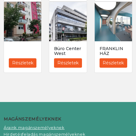
Büro Center
FRANKLIN
West
HÁZ
Részletek
Részletek
Részletek
MAGÁNSZEMÉLYEKNEK
Áraink magánszemélyeknek
Hirdetésfeladás magánszemélyeknek