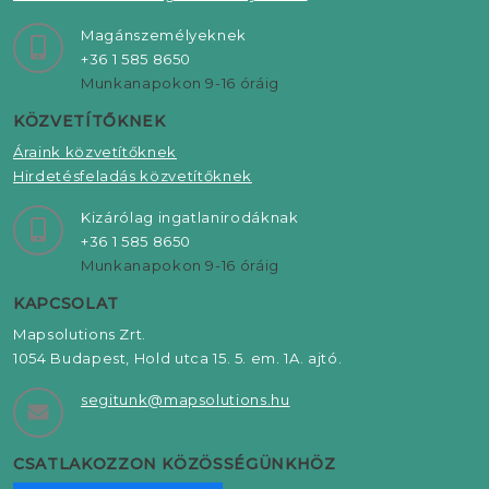
Magánszemélyeknek
+36 1 585 8650
Munkanapokon 9-16 óráig
KÖZVETÍTŐKNEK
Áraink közvetítőknek
Hirdetésfeladás közvetítőknek
Kizárólag ingatlanirodáknak
+36 1 585 8650
Munkanapokon 9-16 óráig
KAPCSOLAT
Mapsolutions Zrt.
1054 Budapest, Hold utca 15. 5. em. 1A. ajtó.
segitunk@mapsolutions.hu
CSATLAKOZZON KÖZÖSSÉGÜNKHÖZ