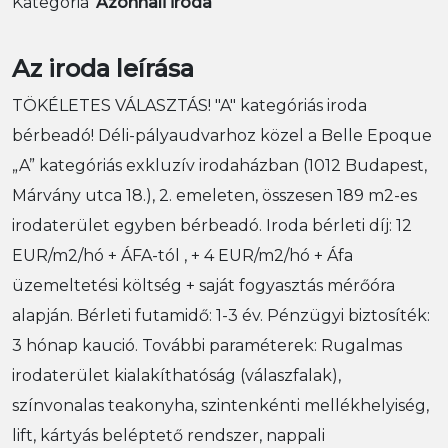
Kategória
Azonnali iroda
Az iroda leírása
TÖKÉLETES VÁLASZTÁS! "A" kategóriás iroda
bérbeadó! Déli-pályaudvarhoz közel a Belle Epoque
„A” kategóriás exkluzív irodaházban (1012 Budapest,
Márvány utca 18.), 2. emeleten, összesen 189 m2-es
irodaterület egyben bérbeadó. Iroda bérleti díj: 12
EUR/m2/hó + ÁFA-tól , + 4 EUR/m2/hó + Áfa
üzemeltetési költség + saját fogyasztás mérőóra
alapján. Bérleti futamidő: 1-3 év. Pénzügyi biztosíték:
3 hónap kaució. További paraméterek: Rugalmas
irodaterület kialakíthatóság (válaszfalak),
színvonalas teakonyha, szintenkénti mellékhelyiség,
lift, kártyás beléptető rendszer, nappali