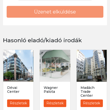
Üzenet elküldése
Hasonló eladó/kiadó irodák
Dévai
Wagner
Madách
Center
Palota
Trade
Center
Részletek
Részletek
Részletek