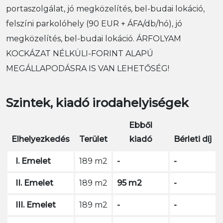
portaszolgálat, jó megközelítés, bel-budai lokáció,
felszíni parkolóhely (90 EUR + ÁFA/db/hó), jó
megközelítés, bel-budai lokáció. ÁRFOLYAM
KOCKÁZAT NÉLKÜLI-FORINT ALAPÚ
MEGÁLLAPODÁSRA IS VAN LEHETŐSÉG!
Szintek, kiadó irodahelyiségek
Ebből
Elhelyezkedés
Terület
kiadó
Bérleti díj
I. Emelet
189 m2
-
-
II. Emelet
189 m2
95 m2
-
III. Emelet
189 m2
-
-