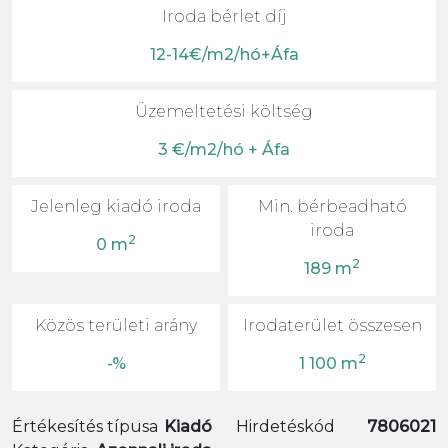
Iroda bérlet díj
12-14€/m2/hó+Áfa
Üzemeltetési költség
3 €/m2/hó + Áfa
Jelenleg kiadó iroda
Min. bérbeadható
iroda
2
0 m
2
189 m
Közös területi arány
Irodaterület összesen
2
-%
1 100 m
Értékesítés típusa
Kiadó
Hirdetéskód
7806021