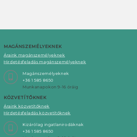
MAGÁNSZEMÉLYEKNEK
Áraink magánszemélyeknek
Hirdetésfeladás magánszemélyeknek
Magánszemélyeknek
+36 1 585 8650
Munkanapokon 9-16 óráig
KÖZVETÍTŐKNEK
Áraink közvetítőknek
Hirdetésfeladás közvetítőknek
Kizárólag ingatlanirodáknak
+36 1 585 8650