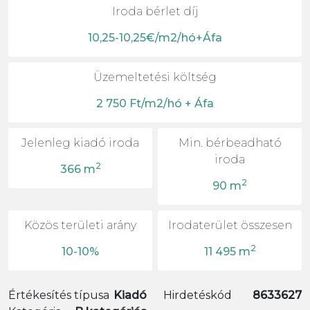
Iroda bérlet díj
10,25-10,25€/m2/hó+Áfa
Üzemeltetési költség
2 750 Ft/m2/hó + Áfa
Jelenleg kiadó iroda
Min. bérbeadható
iroda
2
366 m
2
90 m
Közös területi arány
Irodaterület összesen
2
10-10%
11 495 m
Értékesítés típusa
Kiadó
Hirdetéskód
8633627