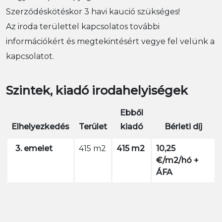
Szerződéskötéskor 3 havi kaució szükséges!
Az iroda területtel kapcsolatos további
információkért és megtekintésért vegye fel velünk a
kapcsolatot.
Szintek, kiadó irodahelyiségek
Ebből
Elhelyezkedés
Terület
kiadó
Bérleti díj
3. emelet
415 m2
415 m2
10,25
€/m2/hó +
ÁFA