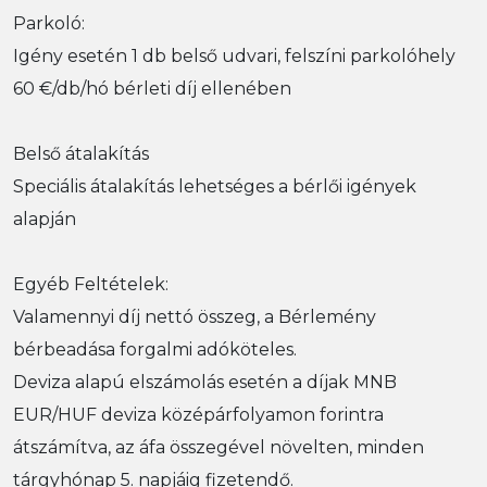
Parkoló:
Igény esetén 1 db belső udvari, felszíni parkolóhely
60 €/db/hó bérleti díj ellenében
Belső átalakítás
Speciális átalakítás lehetséges a bérlői igények
alapján
Egyéb Feltételek:
Valamennyi díj nettó összeg, a Bérlemény
bérbeadása forgalmi adóköteles.
Deviza alapú elszámolás esetén a díjak MNB
EUR/HUF deviza középárfolyamon forintra
átszámítva, az áfa összegével növelten, minden
tárgyhónap 5. napjáig fizetendő.