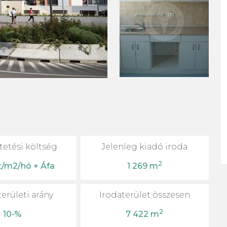
etési költség
Jelenleg kiadó iroda
2
t/m2/hó + Áfa
1 269 m
erületi arány
Irodaterület összesen
2
10-%
7 422 m