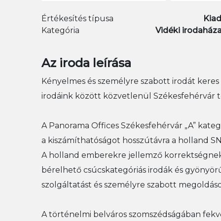
Értékesítés típusa
Kia
Kategória
Vidéki irodaház
Az iroda leírása
Kényelmes és személyre szabott irodát keres
irodáink között közvetlenül Székesfehérvár t
A Panorama Offices Székesfehérvár „A” kateg
a kiszámíthatóságot hosszútávra a holland 
A holland emberekre jellemző korrektségnek
bérelhető csúcskategóriás irodák és gyönyör
szolgáltatást és személyre szabott megoldás
A történelmi belváros szomszédságában fekv