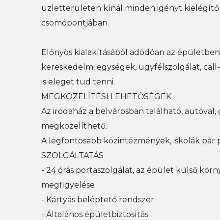
üzletterületen kínál minden igényt kielégít
csomópontjában.
Előnyös kialakításából adódóan az épületben
kereskedelmi egységek, ügyfélszolgálat, call-
is eleget tud tenni.
MEGKÖZELÍTÉSI LEHETŐSÉGEK
Az irodaház a belvárosban található, autóval
megközelíthető.
A legfontosabb közintézmények, iskolák pár p
SZOLGÁLTATÁS
- 24 órás portaszolgálat, az épület külső kö
megfigyelése
- Kártyás beléptető rendszer
- Általános épületbiztosítás