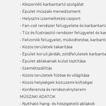
- Készenléti karbantartó szolgálat
- Épület műszaki menedzsment
- Helyszíni üzemeltetési csoport
- Fan-coil rendszer felügyelete és karbantart
- Tűz és füstriasztó rendszer felügyelet és k
- Felvonók felügyelet, működtetése, karbant
- Közös területek takarítása
- Épület körüli járdák, zöldfelületek karbantar
- Épület ablakainak külső tisztítása
- Szemétszállítás
- Közös területek fűtése és világítása
- Közös helyiségek közüzemi költségei
- Konferencia és rendezvényterem
MŰSZAKI ADATOK
- Nyitható hang- és hőszigetelő ablakok