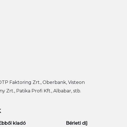
OTP Faktoring Zrt., Oberbank, Visteon
Zrt., Patika Profi Kft., Albabar, stb.
k
Ebből kiadó
Bérleti díj