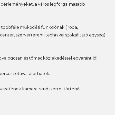
ő bérleményeket, a város legforgalmasabb
 többféle működési funkciónak (iroda,
center, szerverterem, technikai szolgáltató egység)
, gyalogosan és tömegközlekedéssel egyaránt jól
erces sétával elérhetők.
rnyezetének kamera rendszerrel történő