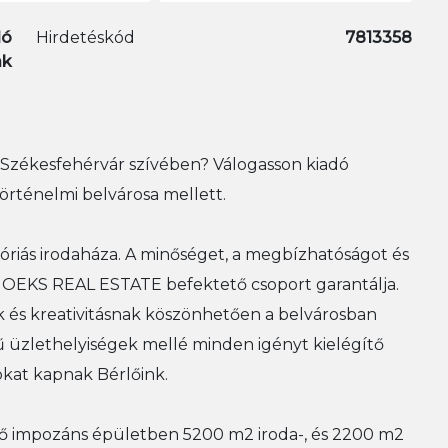
dó
Hirdetéskód
7813358
ak
 Székesfehérvár szívében? Válogasson kiadó
örténelmi belvárosa mellett.
óriás irodaháza. A minőséget, a megbízhatóságot és
SNOEKS REAL ESTATE befektető csoport garantálja.
 és kreativitásnak köszönhetően a belvárosban
ű üzlethelyiségek mellé minden igényt kielégítő
okat kapnak Bérlőink.
ő impozáns épületben 5200 m2 iroda-, és 2200 m2