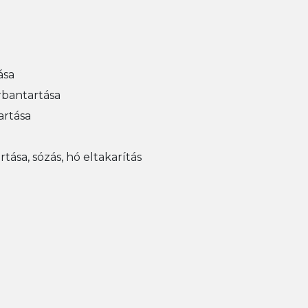
ása
arbantartása
artása
tása, sózás, hó eltakarítás