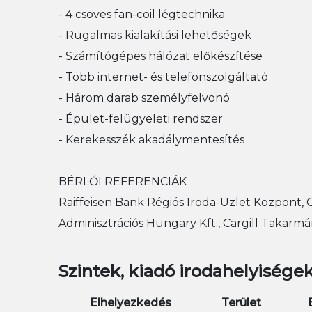
- 4 csöves fan-coil légtechnika
- Rugalmas kialakítási lehetőségek
- Számítógépes hálózat előkészítése
- Több internet- és telefonszolgáltató
- Három darab személyfelvonó
- Épület-felügyeleti rendszer
- Kerekesszék akadálymentesítés
BÉRLŐI REFERENCIÁK
Raiffeisen Bank Régiós Iroda-Üzlet Központ, 
Adminisztrációs Hungary Kft., Cargill Takarmány 
Szintek, kiadó irodahelyisége
Elhelyezkedés
Terület