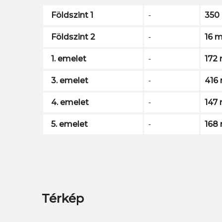
Földszint 1
-
350
Földszint 2
-
16 
1. emelet
-
172
3. emelet
-
416
4. emelet
-
147
5. emelet
-
168
Térkép