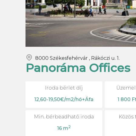
8000 Székesfehérvár , Rákóczi u. 1.
Panoráma Offices
Iroda bérlet díj
Üzemelt
12,60-19,50€/m2/hó+Áfa
1 800 F
Min. bérbeadható iroda
Közös t
2
16 m